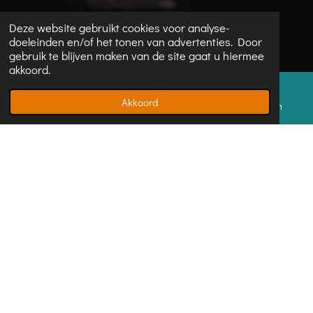
Deze website gebruikt cookies voor analyse-
doeleinden en/of het tonen van advertenties. Door
gebruik te blijven maken van de site gaat u hiermee
akkoord.
Akkoord
E-mailadres
Telefoonnummer
Instagram