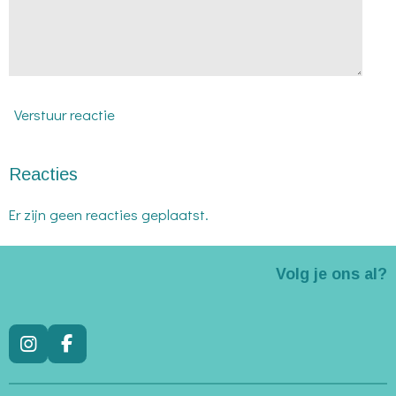
Verstuur reactie
Reacties
Er zijn geen reacties geplaatst.
Volg je ons al?
I
F
n
a
s
c