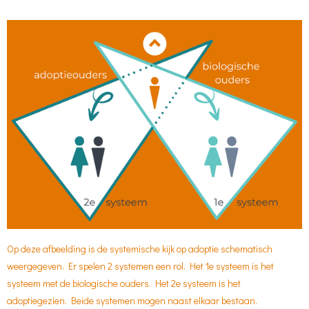
Op deze afbeelding is de systemische kijk op adoptie schematisch
weergegeven. Er spelen 2 systemen een rol. Het 1e systeem is het
systeem met de biologische ouders. Het 2e systeem is het
adoptiegezien. Beide systemen mogen naast elkaar bestaan.