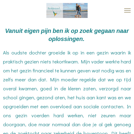
Ga
direct
naar
Vanuit eigen pijn ben ik op zoek gegaan naar
de
oplossingen.
hoofdinhoud
Als oudste dochter groeide ik op in een gezin waarin ik
praktisch gezien niets tekortkwam. Mijn vader werkte hard
om het gezin financieel te kunnen geven wat nodig was en
zelfs meer dan dat. Mijn moeder regelde dat we op tijd
overal kwamen, goed in de kleren zaten, verzorgd naar
school gingen, gezond aten, het huis aan kant was en we
opgroeiden met een overvloed aan sociale contacten. In
ons gezin voerden hard werken, niet zeuren maar
doorgaan, doe maar normaal dan doe je al gek genoeg
en de zoektocht naar zekerheid de boventoon. Dit heeft