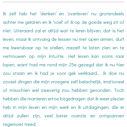
Ik zelf heb het ‘denken’ en ‘overleven’ nu grotendeels
achter me gelaten en ik 'voel' of ik op de goede weg zit of
niet. Uiteraard zal er altijd wat te leren blijven, dat is het
leven, maar ik ontvang de lessen nu met open armen, durf
me kwetsbaar op te stellen, mezelf te laten zien en te
vertrouwen op mijn intuïtie. Het leven kan soms raar
lopen, want had me rond mijn 25e gezegd dat ik nu hier
zou staan en ik had je voor gek verklaard… Ik doe nu
zoveel dingen die mijn vroegere zelf belachelijk, irrationeel
of misschien wel zweverig zou hebben gevonden. Toch
hebben die manieren ertoe bijgedragen dat ik weer plezier
heb in mijn leven en mijn werk en ik uitdagingen, die er
altijd zullen zijn, veel beter overzie en ontspannen
tegemoet treed.