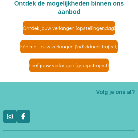
Ontdek de mogelijkheden binnen ons
aanbod
Ontdek jouw verlangen (opstellingendag)
Eén met jouw verlangen (individueel traject)
Leef jouw verlangen (groepstraject)
Volg je ons al?
I
F
n
a
s
c
t
e